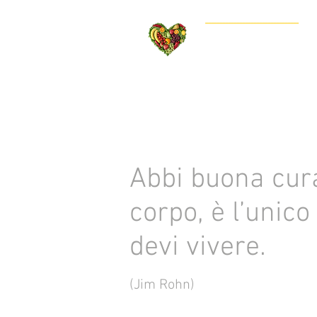
---------------------------------
do
Home
Biograf
Abbi buona cura
corpo, è l’unico
devi vivere.
(Jim Rohn)