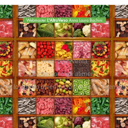
Webmaster
L'AltroVerso
Anna Laura Bachini
"Il corpo diventa
ciò che sono gli alimenti,
ome lo spirito diventa ciò che sono i pensieri