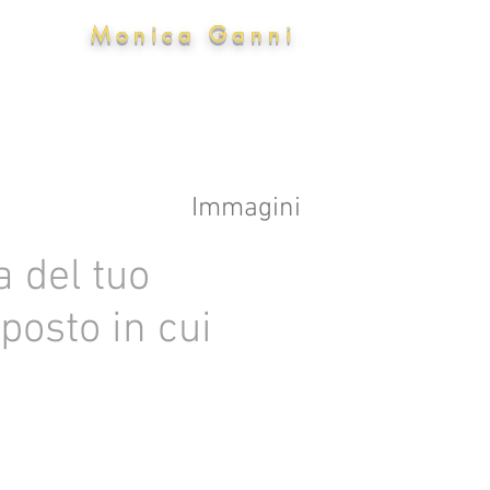
tt. ssa
Monica Ganni
Biologa Nutrizio
ia
Attività
Approfondimenti
Immagini
 del tuo
 posto in cui