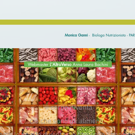
Monica Ganni
- Biologa Nutrizionista - P
Webmaster
L'AltroVerso
Anna Laura Bachini
"Il corpo diventa
ciò che sono gli alimenti,