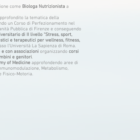
ssione come
Biologa Nutrizionista
a
approfondito la tematica della
ndo un Corso di Perfezionamento nel
anità Pubblica di Firenze e conseguendo
ersitario di II livello “Stress, sport,
tici e terapeutici per wellness, fitness,
sso l’Università La Sapienza di Roma.
 e con associazioni
organizzando
corsi
mbini e genitori
.
my of Medicine
approfondendo aree di
oimmunomodulazione, Metabolismo,
e Fisico-Motoria.