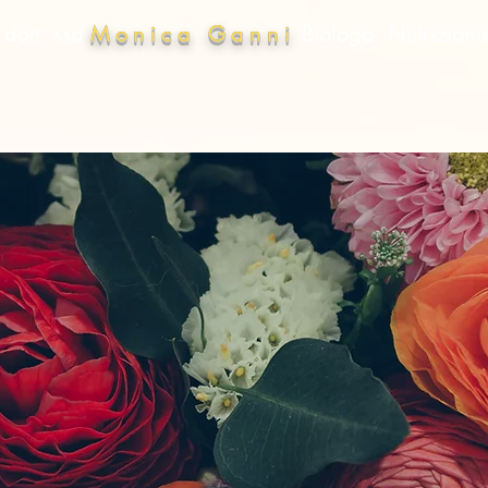
tt. ssa
Monica Ganni
Biologa Nutrizio
ia
Attività
Approfondimenti