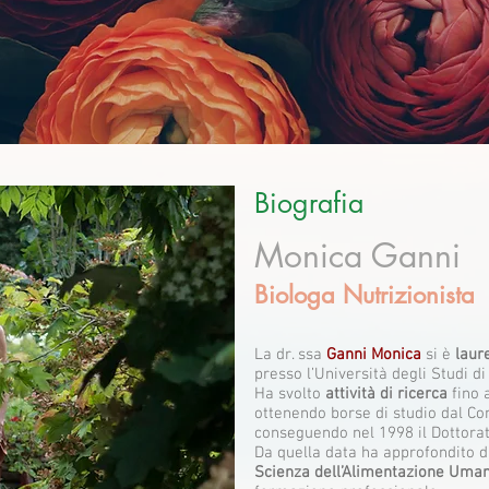
Biografia
Monica Ganni
Biologa Nutrizionista
La dr. ssa
Ganni Monica
si è
laur
presso l’Università degli Studi di
Ha svolto
attività di ricerca
fino a
ottenendo borse di studio dal Co
conseguendo nel 1998 il Dottorat
Da quella data ha approfondito d
Scienza dell’Alimentazione Uma